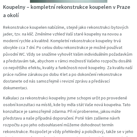
Koupelny – kompletní rekonstrukce koupelen v Praze
a okolí
Rekonstrukce koupelen nabízíme, stejně jako rekonstrukci bytových
jader, tzv. na klíč. Změníme vzhled Vaší staré koupelny na novou a
moderní rychle a kvalitně. Kompletní rekonstrukce koupelny trvá
obvykle cca 7 dní. Po celou dobu rekonstrukce je možné používat
původní WC. Vždy se snažíme vyhovět Vašim individuálním požadavkům
a představám tak, abychom v rámci možností Vašeho rozpočtu dosáhli
co největšího efektu, kvality a funkčnosti nové koupelny. Za kvalitu naší
práce ručíme zárukou po dobu 4 let a po dokončení rekonstrukce
dostanete od nás samozřejmě i revizní zprávu a předávací
dokumentaci.
Kalkulaci za rekonstrukci koupelny jsme schopni určit po provedené
osobní konzultaci na místě, kde by měla stát Vaše nová koupelna. Tato
konzultace je samozřejmě zdarma. Při ní probereme, jakou máte
představu a naše případná doporučení. Poté Vám zašleme návrh
rozpočtu a po jeho odsouhlasení můžeme dohodnout termín
rekonstrukce. Rozpočet je vždy přehledný a položkový, takže se v jeho