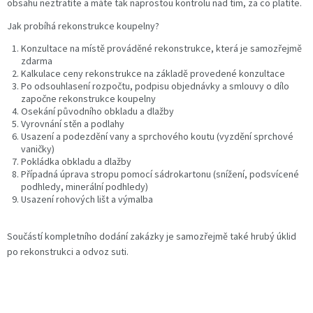
obsahu neztratíte a máte tak naprostou kontrolu nad tím, za co platíte.
Jak probíhá rekonstrukce koupelny?
Konzultace na místě prováděné rekonstrukce, která je samozřejmě
zdarma
Kalkulace ceny rekonstrukce na základě provedené konzultace
Po odsouhlasení rozpočtu, podpisu objednávky a smlouvy o dílo
započne rekonstrukce koupelny
Osekání původního obkladu a dlažby
Vyrovnání stěn a podlahy
Usazení a podezdění vany a sprchového koutu (vyzdění sprchové
vaničky)
Pokládka obkladu a dlažby
Případná úprava stropu pomocí sádrokartonu (snížení, podsvícené
podhledy, minerální podhledy)
Usazení rohových lišt a výmalba
Součástí kompletního dodání zakázky je samozřejmě také hrubý úklid
po rekonstrukci a odvoz suti.