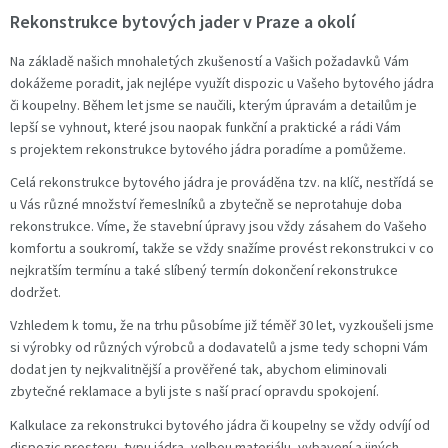
Rekonstrukce bytových jader v Praze a okolí
Na základě našich mnohaletých zkušeností a Vašich požadavků Vám
dokážeme poradit, jak nejlépe využít dispozic u Vašeho bytového jádra
či koupelny. Během let jsme se naučili, kterým úpravám a detailům je
lepší se vyhnout, které jsou naopak funkční a praktické a rádi Vám
s projektem rekonstrukce bytového jádra poradíme a pomůžeme.
Celá rekonstrukce bytového jádra je prováděna tzv. na klíč, nestřídá se
u Vás různé množství řemeslníků a zbytečně se neprotahuje doba
rekonstrukce. Víme, že stavební úpravy jsou vždy zásahem do Vašeho
komfortu a soukromí, takže se vždy snažíme provést rekonstrukci v co
nejkratším termínu a také slíbený termín dokončení rekonstrukce
dodržet.
Vzhledem k tomu, že na trhu působíme již téměř 30 let, vyzkoušeli jsme
si výrobky od různých výrobců a dodavatelů a jsme tedy schopni Vám
dodat jen ty nejkvalitnější a prověřené tak, abychom eliminovali
zbytečné reklamace a byli jste s naší prací opravdu spokojení.
Kalkulace za rekonstrukci bytového jádra či koupelny se vždy odvíjí od
dispozic prostoru, typu jádra, volbou materiálu, vybavení a jiných