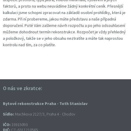
faktorů, a proto na webu neuvádíme žádný konkrétní ceník. Přesnější
kalkulaci jsme schopni zpracovat na základě osobní prohlídky, která je
zdarma. Při ní probereme, jakou máte představu a naše případná
doporučení. Poté Vám zašleme návrh rozpočtu a po jeho odsouhlasení
můžeme dohodnout termín rekonstrukce. Rozpočet je vždy přehledný
a položkový, takže se v jeho obsahu neztratíte a máte tak naprostou
kontrolu nad tím, za co platíte.
O nás ve zkratce:
Bytové rekonstrukce Praha - Toth Stanislav
Sídlo:
Machkova 2127/3, Praha 4 - Chodov
IČO:
15915093
DIČ:
CZ- 6311210565