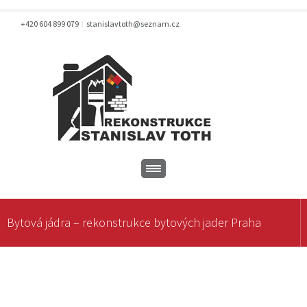
+420 604 899 079
stanislavtoth@seznam.cz
Bytová jádra – rekonstrukce bytových jader Praha